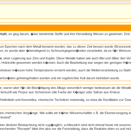
haft
; es ging darum, �ber bestimmte Stoffe und ihre Herstellung Wissen zu gewinnen. Drei 
nze Epochen nach dem Metall benannt wurden, das zu dieser Zeit benutzt wurde (Bronzezeit
rkam, es wurde aber �berwiegend zu Schmuckgegenst�nden verarbeitet, da es f�r Werkzeu
e
, einer Legierung aus Zinn und Kupfer. Diese Metalle haben wie auch Blei und Silber den Vor
s Holzkohle gewonnen werden k�nnen. Auch die Bearbeitung war wegen der geringen H�rte 
oheisen m�ssen hohe Temperaturen erreicht werden, auch die Weiterverarbeitung zu Stahl s
erkst�tten geheimgehalten wurden und ein regelrechter Kult darum betrieben wurde.
, waren aber f�r die Bew�ltigung des Alltags wesentlich weniger bedeutsam als die Metalle
 Herkunft wie Purpur aus Schnecken (die Farbe der K�nige) oder Safran aus Krokus.
o Heilmitteln und Kosmetika, chemische Techniken notwendig, so etwa die Destillation zur G
enden chemischen Vorg�nge. Wie sollte ein fr�her Wissenschaftler z.B. die Eisenerzeugung e
ntstand".
ner direkten Beobachtung nicht zug�nglich, schliesslich sind nicht einmal heute mit unser
echenden "Rezepte" blieb ihm also nur die Feststellung, dass die Reaktion eben so und nicht