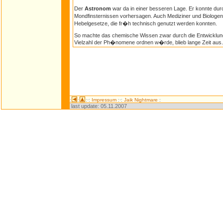
Der
Astronom
war da in einer besseren Lage. Er konnte du
Mondfinsternissen vorhersagen. Auch Mediziner und Biologen
Hebelgesetze, die fr�h technisch genutzt werden konnten.
So machte das chemische Wissen zwar durch die Entwicklung ne
Vielzahl der Ph�nomene ordnen w�rde, blieb lange Zeit aus.
:
:
:·:
Impressum
:·:
Jaik Nightmare
:
last update:
05.11.2007