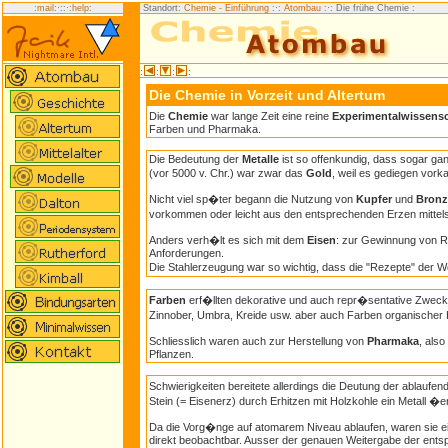
:
mail
:·:
:·:
help
:
Standort:
Chemie - Einführung
:·:
Atombau
:·: Die frühe Chemie
:
:
:
:
:
Die Chemie in Vorzeit und Altertum
Die
Chemie
war lange Zeit eine reine
Experimentalwissensc
Farben und Pharmaka.
Die Bedeutung der
Metalle
ist so offenkundig, dass sogar ga
(vor 5000 v. Chr.) war zwar das
Gold
, weil es gediegen vo
Nicht viel sp�ter begann die Nutzung von
Kupfer
und
Bronz
vorkommen oder leicht aus den entsprechenden Erzen mittel
Anders verh�lt es sich mit dem
Eisen
: zur Gewinnung von R
Anforderungen.
Die Stahlerzeugung war so wichtig, dass die "Rezepte" der W
Farben
erf�llten dekorative und auch repr�sentative Zwecke
Zinnober, Umbra, Kreide usw. aber auch Farben organischer
Schliesslich waren auch zur Herstellung von
Pharmaka
, als
Pflanzen.
Schwierigkeiten bereitete allerdings die Deutung der ablauf
Stein (= Eisenerz) durch Erhitzen mit Holzkohle ein Metall �e
Da die Vorg�nge auf atomarem Niveau ablaufen, waren sie ei
direkt beobachtbar. Ausser der genauen Weitergabe der entspr