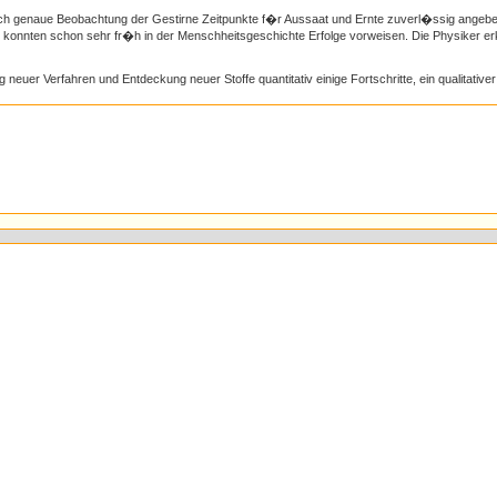
rch genaue Beobachtung der Gestirne Zeitpunkte f�r Aussaat und Ernte zuverl�ssig angebe
 konnten schon sehr fr�h in der Menschheitsgeschichte Erfolge vorweisen. Die Physiker e
uer Verfahren und Entdeckung neuer Stoffe quantitativ einige Fortschritte, ein qualitative