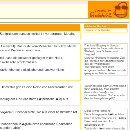
Nächstes Kapitel
Chemie im Mittelalter
Stoffgruppen standen hierbei im Vordergrund: Metalle,
Das fand Eingang in diverse
, Eisenzeit). Das erste vom Menschen benutzte Metall
germanische Sagen wie die von
ge und Waffen zu weich war.
Wieland, dem Schmied und
Siegfried.
teil, dass sie entweder gediegen in der Natur
Man hat �brigens in neuerer Zeit
die Rezepte zur Stahlherstellung
nicht sehr problematisch.
aus der Wielandsage
"nachgekocht" und einen
tellt hohe technologische und handwerkliche
ausgezeichneten, f�r Waffen sehr
geeigneten Stahl erhalten.
Safran (crocus sativus) wird heute
. Immerhin gab es eine Reihe von Mineralfarben wie
noch angebaut. Man gewinnt
daraus das Gew�rz und
färbemittel Safran. "Safran macht
den Kuchen gehl (= gelb)"
ewinnung der Geruchsstoffe (�therische �le) aus
Diese etwas einfache
rkl�ren? Er beobachtete, wie aus einer bestimmten Art
Betrachtungsweise h�lt sich bis
heute in Sprechweisen wie: �Das
Eisen wird aus dem Erz
en technischen M�glichkeiten chemische Reaktionen
geschmolzen.�
 anders ablief.
Tatsächlich l�uft eine chemische