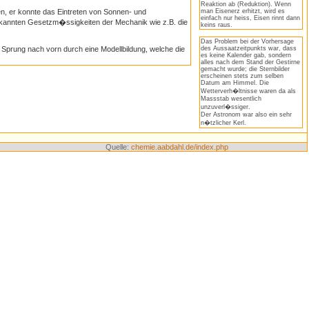
Reaktion ab (Reduktion). Wenn
n, er konnte das Eintreten von Sonnen- und
man Eisenerz erhitzt, wird es
einfach nur heiss, Eisen rinnt dann
rkannten Gesetzm�ssigkeiten der Mechanik wie z.B. die
keins raus.
Das Problem bei der Vorhersage
r Sprung nach vorn durch eine Modellbildung, welche die
des Aussaatzeitpunkts war, dass
es keine Kalender gab, sondern
alles nach dem Stand der Gestirne
gemacht wurde; die Sternbilder
erscheinen stets zum selben
Datum am Himmel. Die
Wetterverh�ltnisse waren da als
Massstab wesentlich
unzuverl�ssiger.
Der Astronom war also ein sehr
n�tzlicher Kerl.
Quelle:
chemie.aabdahl.de/index.php
21249