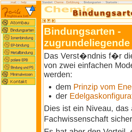
:
mail
:·:
:·:
help
:
Standort:
Chemie - Einführung
:·: Bindungsarten
:·: Startseite :
:
:
:
:
Bindungsarten -
zugrundeliegende 
Das Verst�ndnis f�r die 
von zwei einfachen Model
werden:
dem
Prinzip vom En
der
Edelgaskonfigura
Dies ist ein Niveau, das
Fachwissenschaft sicher
Es hat aber den Vorteil, 